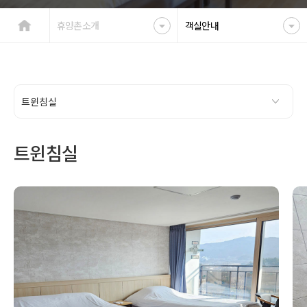
휴양촌소개
객실안내
트윈침실