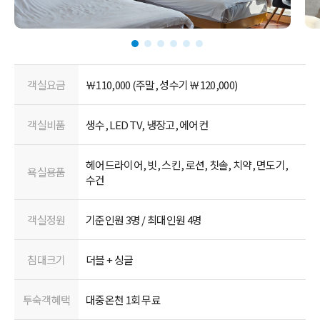
객실요금
￦110,000 (주말, 성수기 ￦120,000)
객실비품
생수, LED TV, 냉장고, 에어컨
헤어드라이어, 빗, 스킨, 로션, 칫솔, 치약, 면도기,
욕실용품
수건
객실정원
기준인원 3명 / 최대인원 4명
침대크기
더블 + 싱글
투숙객혜택
대중온천 1회 무료