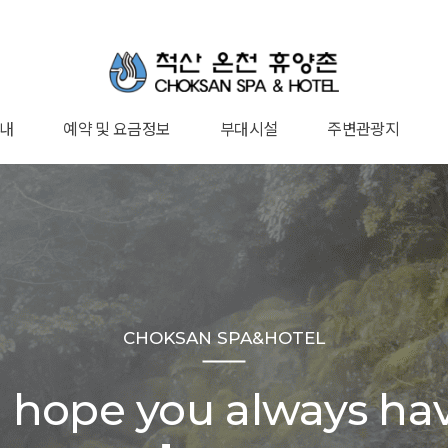
내
예약 및 요금정보
부대시설
주변관광지
돌실
족실
족실
실
실
실
요금안내
예약하기
예약확인
산책로·방갈로
맨발걷기코스
Cafe·편의점
찜질방
사우나
공감
행사안내
먹거리
관광지
CHOKSAN SPA&HOTEL
 hope you always hav