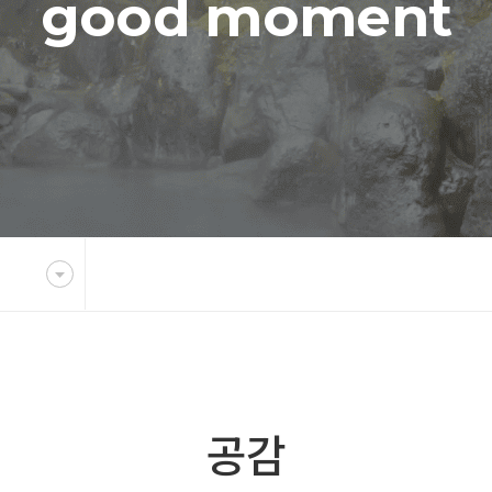
good moment
공감