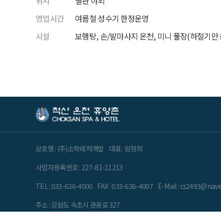
위치
별관 야외
영업시간
여름철 성수기 한정운영
시설
보행탕, 손/발마사지 온천, 미니 풀장(하절기만 
상호명 : (주)소학레저개발
대표 : 임정희
사업자등록번호 : 227-81-11213
TEL : 033-636-4000
FAX : 033-636-4007
E-Mail : cs2493@nav
주소 : 강원도 속초시 관광로 327