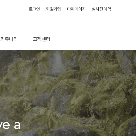
로그인
회원가입
마이페이지
실시간 예약
커뮤니티
고객센터
포토앨범
오시는 길
공지사항
문의하기
e a