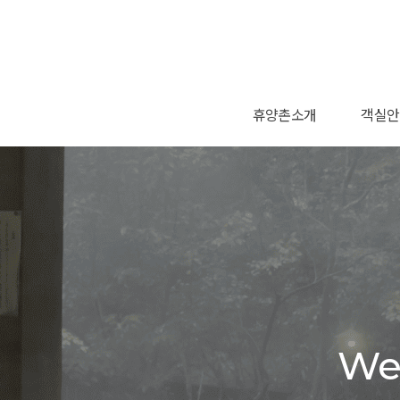
휴양촌소개
객실안
사회공헌
인사말
연혁
황토 온
온돌 가
트윈 가
더블침
트윈침
온돌
특실
We