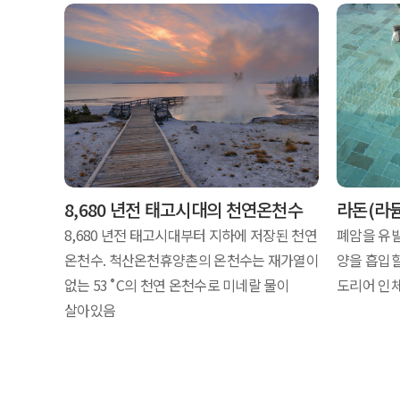
8,680 년전 태고시대의 천연온천수
라돈(라듐
8,680 년전 태고시대부터 지하에 저장된 천연
폐암을 유발
온천수. 척산온천휴양촌의 온천수는 재가열이
양을 흡입
없는 53˚C의 천연 온천수로 미네랄 물이
도리어 인
살아있음