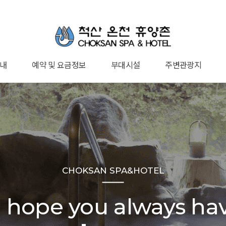
내
예약 및 요금정보
부대시설
주변관광지
돌실
족실
족실
실
실
실
요금안내
예약하기
예약확인
산책로·방갈로
맨발걷기코스
Cafe·편의점
찜질방
사우나
공감
행사안내
먹거리
관광지
CHOKSAN SPA&HOTEL
 hope you always hav