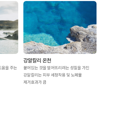
강알칼리 온천
도움을 주는
붙어있는 것을 떨어뜨리려는 성질을 가진
강알칼리는 피부 세정작용 및 노폐물
제거효과가 큼