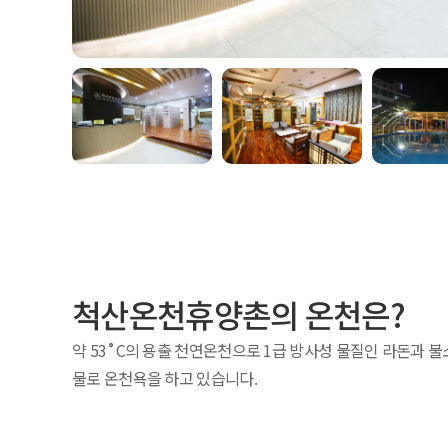
척산온천휴양촌의 온천은?
약 53˚C의 용출 천연온천으로 1급 방사성 물질인 라돈과 
물로 온천욕을 하고 있습니다.