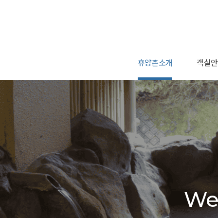
휴양촌소개
객실안
사회공헌
인사말
연혁
황토 온
온돌 가
트윈 가
더블침
트윈침
온돌
특실
We