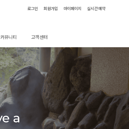
로그인
회원가입
마이페이지
실시간 예약
커뮤니티
고객센터
포토앨범
오시는 길
공지사항
문의하기
e a