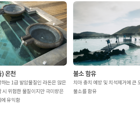
) 온천
불소 함유
하는 1급 발암물질인 라돈은 많은
치아 충치 예방 및 치석제거에 큰 
할 시 위험한 물질이지만 극미량은
불소를 함유
체에 유익함