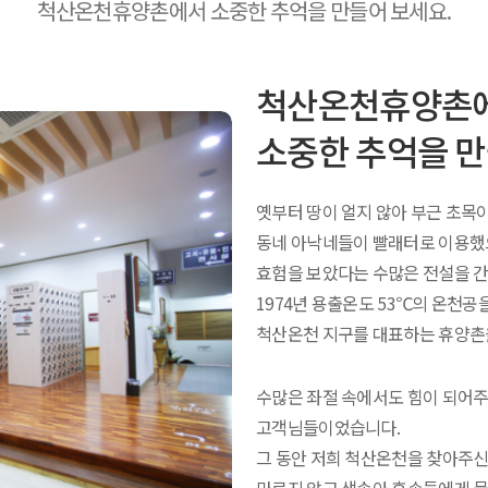
척산온천휴양촌에서 소중한 추억을 만들어 보세요.
척산온천휴양촌
소중한 추억을 만
옛부터 땅이 얼지 않아 부근 초목
동네 아낙네들이 빨래터로 이용했
효험을 보았다는 수많은 전설을 간
1974년 용출온도 53℃의 온천공
척산온천 지구를 대표하는 휴양촌
수많은 좌절 속에서도 힘이 되어주
고객님들이었습니다.
그 동안 저희 척산온천을 찾아주신