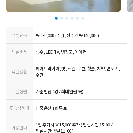
객실요금
￦130,000 (주말, 성수기 ￦140,000)
객실비품
생수, LED TV, 냉장고, 에어컨
헤어드라이어, 빗, 스킨, 로션, 칫솔, 치약, 면도기,
욕실용품
수건
객실정원
기준인원 4명 / 최대인원 5명
투숙객혜택
대중온천 1회 무료
1인 추가시 ￦15,000 추가 ( 입실시간 15 : 00 /
이용안내
퇴실시간 익일 11 : 00 )