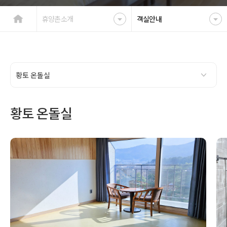
휴양촌소개
객실안내
황토 온돌실